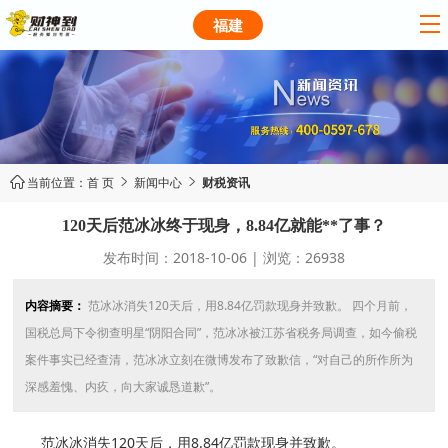
福建
当前位置：
首 页
新闻中心
财税资讯



120天后范冰冰终于现身，8.84亿就能**了事？
发布时间：2018-10-06 | 浏览：26938
内容摘要：
范冰冰消失120天后，用8.84亿罚款现身并致歉。 四个月前，
国税总局下令彻查明星“阴阳合同”，范冰冰被江苏省税务局调查，如今偷税
案件事实已经查清，范冰冰立刻在微博发布了致歉信，“对自己的所作所为
深感羞愧、内疚，向大家诚恳道歉”。
范冰冰消失120天后，用8.84亿罚款现身并致歉。