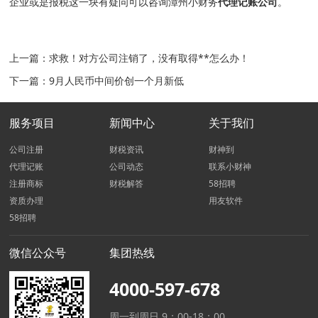
企业或是报税这一块有疑问可以咨询漳州小财务
代理记账公司
。
上一篇：
求救！对方公司注销了，没有取得**怎么办！
下一篇：
9月人民币中间价创一个月新低
服务项目
新闻中心
关于我们
公司注册
财税资讯
财神到
代理记账
公司动态
联系小财神
注册商标
财税解答
58招聘
资质办理
用友软件
58招聘
微信公众号
集团热线
4000-597-678
周一到周日 9：00-18：00