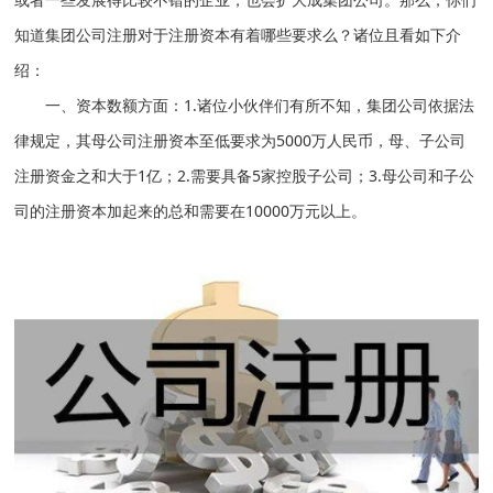
知道集团公司注册对于注册资本有着哪些要求么？诸位且看如下介
绍：
一、资本数额方面：1.诸位小伙伴们有所不知，集团公司依据法
律规定，其母公司注册资本至低要求为5000万人民币，母、子公司
注册资金之和大于1亿；2.需要具备5家控股子公司；3.母公司和子公
司的注册资本加起来的总和需要在10000万元以上。