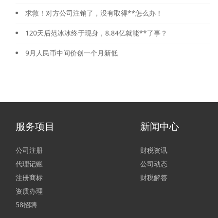
求救！对方公司注销了，没有取得**怎么办！
120天后范冰冰终于现身，8.84亿就能**了事？
9月人民币中间价创一个月新低
服务项目
新闻中心
公司注册
财税资讯
代理记账
公司动态
注册商标
财税解答
资质办理
58招聘