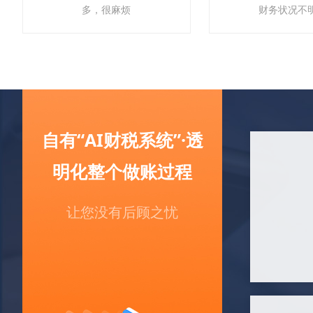
多，很麻烦
财务状况不
自有“AI财税系统”·透
明化整个做账过程
让您没有后顾之忧